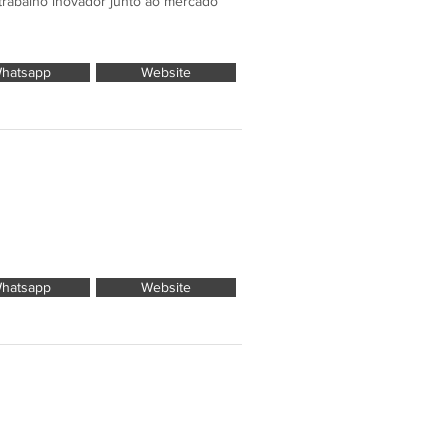
trabalho inovador junto ao mercado
hatsapp
Website
hatsapp
Website