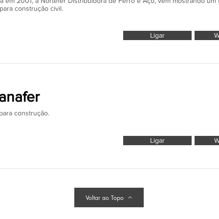
 em 2001, a Nortefer Distribuidora de Ferro e Aço, vem mostrando um 
para construção civil.
Ligar
W
anafer
para construção.
Ligar
W
Voltar ao Topo