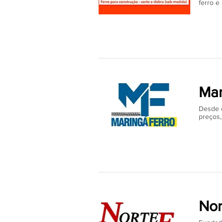
ferro e
Mar
Desde o
preços,
Nor