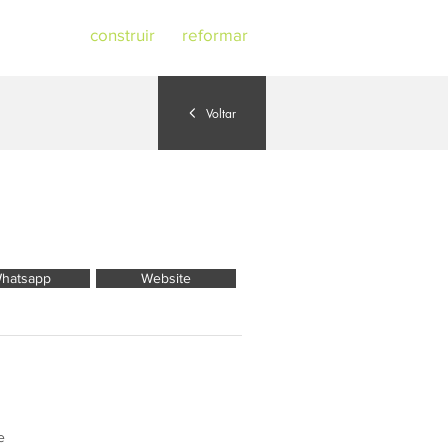
a quem quer
construir
ou
reformar
.
Voltar
hatsapp
Website
e