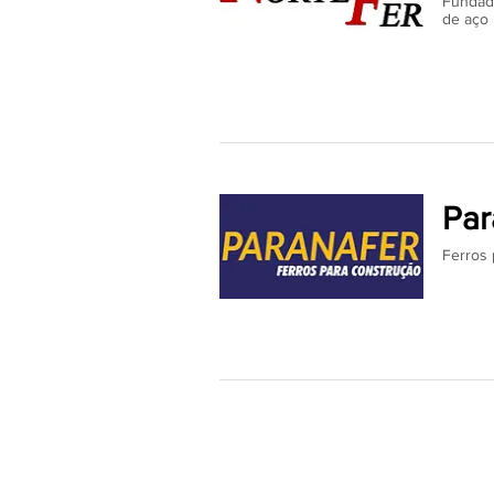
Fundada
de aço 
Par
Ferros 