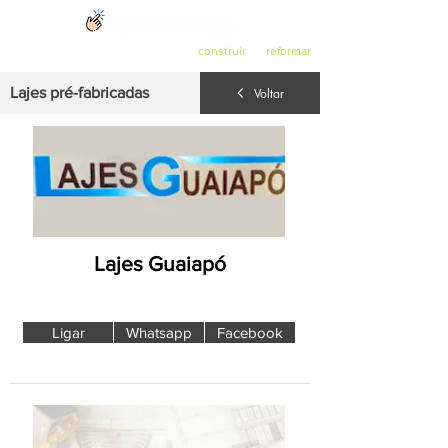
O ponto de partida para quem quer
construir
ou
reformar
.
Lajes pré-fabricadas
Voltar
Lajes Guaiapó
Ligar
Whatsapp
Facebook