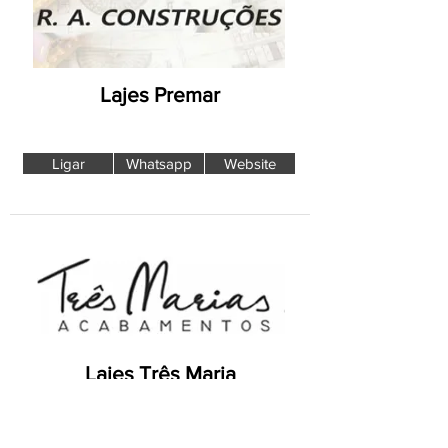
Lajes Premar
Ligar
Whatsapp
Website
Lajes Três Maria
Produtos de alto padrão para sua obra!
Ligar
Whatsapp
Website