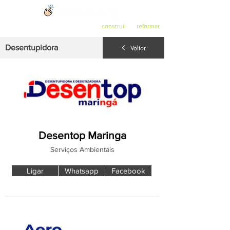
O ponto de partida para quem quer
construir
ou
reformar
.
Desentupidora
Voltar
Desentop Maringa
Serviços Ambientais
Ligar
Whatsapp
Facebook